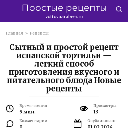
Перейти
Простые рецепты
к
контенту
vottovaarabeer.ru
Главная
»
Рецепты
Сытный и простой рецепт
испанской тортильи —
легкий способ
приготовления вкусного и
питательного блюда Новые
рецепты
Время чтения
Просмотры
5 мин.
13
Комментарии
Опубликовано
0
01.02.2024