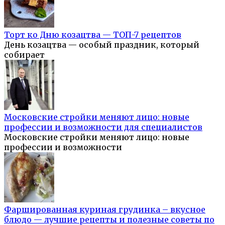
Торт ко Дню козацтва — ТОП-7 рецептов
День козацтва — особый праздник, который
собирает
Московские стройки меняют лицо: новые
профессии и возможности для специалистов
Московские стройки меняют лицо: новые
профессии и возможности
Фаршированная куриная грудинка – вкусное
блюдо — лучшие рецепты и полезные советы по