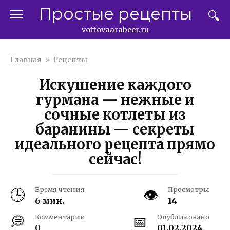
Перейти
Простые рецепты
к
контенту
vottovaarabeer.ru
Главная
»
Рецепты
Искушение каждого
гурмана — нежные и
сочные котлеты из
баранины — секреты
идеального рецепта прямо
сейчас!
Время чтения
Просмотры
6 мин.
14
Комментарии
Опубликовано
0
01.02.2024