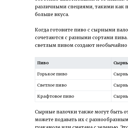
различными специями, такими как п
больше вкуса.
Когда готовите пиво с сырными пало
сочетаются с разными сортами пива
светлым пивом создают необычайно 
Пиво
Сырны
Горькое пиво
Сырны
Светлое пиво
Сырны
Крафтовое пиво
Сырны
Сырные палочки также могут быть о
можете подавать их с разнообразным
гуакамоле или сметана с зеленью. Эт