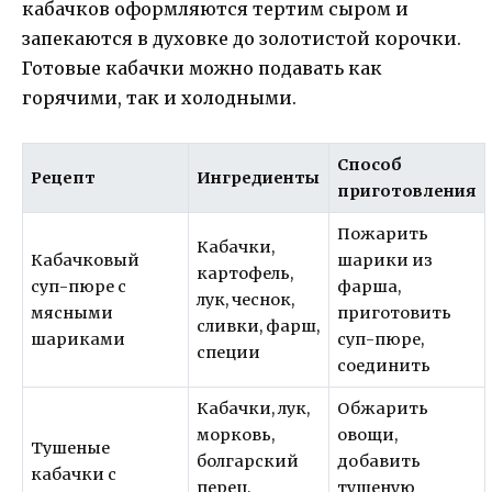
кабачков оформляются тертим сыром и
запекаются в духовке до золотистой корочки.
Готовые кабачки можно подавать как
горячими, так и холодными.
Способ
Рецепт
Ингредиенты
приготовления
Пожарить
Кабачки,
Кабачковый
шарики из
картофель,
суп-пюре с
фарша,
лук, чеснок,
мясными
приготовить
сливки, фарш,
шариками
суп-пюре,
специи
соединить
Кабачки, лук,
Обжарить
морковь,
овощи,
Тушеные
болгарский
добавить
кабачки с
перец,
тушеную