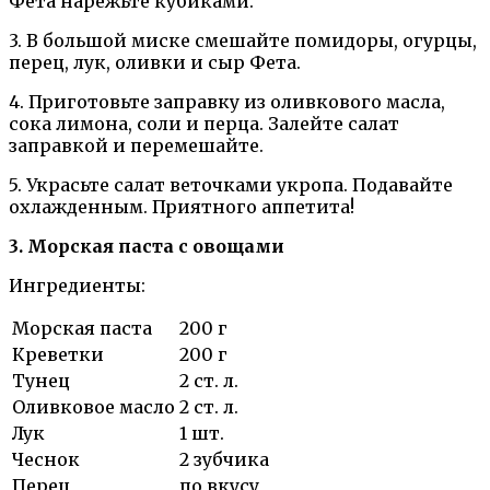
Фета нарежьте кубиками.
3. В большой миске смешайте помидоры, огурцы,
перец, лук, оливки и сыр Фета.
4. Приготовьте заправку из оливкового масла,
сока лимона, соли и перца. Залейте салат
заправкой и перемешайте.
5. Украсьте салат веточками укропа. Подавайте
охлажденным. Приятного аппетита!
3. Морская паста с овощами
Ингредиенты:
Морская паста
200 г
Креветки
200 г
Тунец
2 ст. л.
Оливковое масло
2 ст. л.
Лук
1 шт.
Чеснок
2 зубчика
Перец
по вкусу