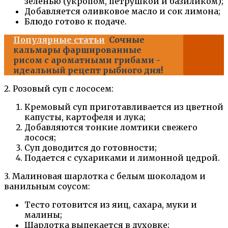
зеленью (укропом, петрушкой и базиликом);
Добавляется оливковое масло и сок лимона;
Блюдо готово к подаче.
Популярные статьи
Сочные
кальмары фаршированные
рисом с ароматными грибами -
идеальный рецепт рыбного дня!
2. Розовый суп с лососем:
Кремовый суп приготавливается из цветной
капусты, картофеля и лука;
Добавляются тонкие ломтики свежего
лосося;
Суп доводится до готовности;
Подается с сухариками и лимонной цедрой.
3. Малиновая шарлотка с белым шоколадом и
ванильным соусом:
Тесто готовится из яиц, сахара, муки и
малины;
Шарлотка выпекается в духовке;