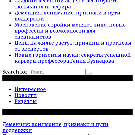
Сладкий весенний акцент: всё о букете
тюльпанов из зефира
Деменция: понимание, признаки и пути
поддержки
Московские стройки меняют лицо: новые
профессии и возможности для
специалистов
Цены на жилье растут: причины и прогнозы
от экспертов
Новые горизонты науки: секреты успешной
карьеры профессора Гения Кузнецова
Search for:
Рубрики
Интересное
Новости
Рецепты
Популярное на сайте
Деменция: понимание, признаки и пути
поддержки