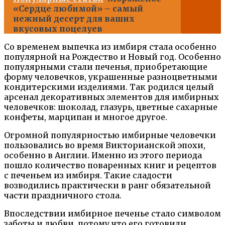
«Сердце любимой» – самый
нежный десерт для ваших
вкусовых поцелуев
Со временем выпечка из имбиря стала особенно
популярной на Рождество и Новый год. Особенно
популярными стали печенья, приобретающие
форму человечков, украшенные разноцветными
кондитерскими изделиями. Так родился целый
арсенал декоративных элементов для имбирных
человечков: шоколад, глазурь, цветные сахарные
конфеты, марципан и многое другое.
Огромной популярностью имбирные человечки
пользовались во время Викторианской эпохи,
особенно в Англии. Именно из этого периода
пошло количество поваренных книг и рецептов
с печеньем из имбиря. Такие сладости
возводились практически в ранг обязательной
части праздничного стола.
Впоследствии имбирное печенье стало символом
заботы и любви, потому что его готовили