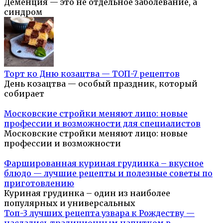
Деменция — это не отдельное заболевание, а
синдром
Торт ко Дню козацтва — ТОП-7 рецептов
День козацтва — особый праздник, который
собирает
Московские стройки меняют лицо: новые
профессии и возможности для специалистов
Московские стройки меняют лицо: новые
профессии и возможности
Фаршированная куриная грудинка – вкусное
блюдо — лучшие рецепты и полезные советы по
приготовлению
Куриная грудинка – один из наиболее
популярных и универсальных
Топ-3 лучших рецепта узвара к Рождеству —
насладись традиционным напитком в