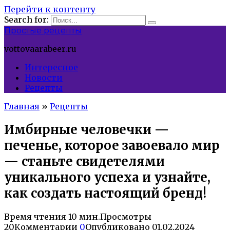
Перейти к контенту
Search for:
Простые рецепты
vottovaarabeer.ru
Интересное
Новости
Рецепты
Главная
»
Рецепты
Имбирные человечки —
печенье, которое завоевало мир
— станьте свидетелями
уникального успеха и узнайте,
как создать настоящий бренд!
Время чтения
10 мин.
Просмотры
20
Комментарии
0
Опубликовано
01.02.2024