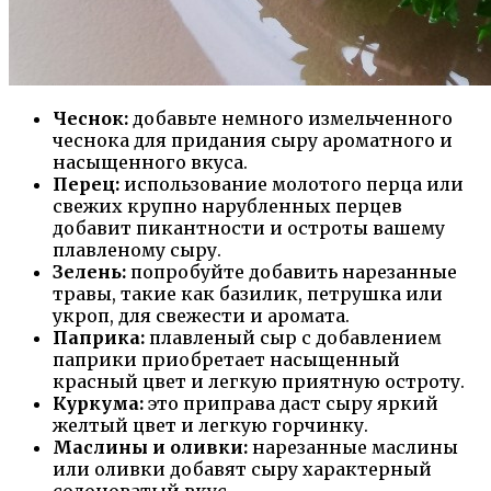
Чеснок:
добавьте немного измельченного
чеснока для придания сыру ароматного и
насыщенного вкуса.
Перец:
использование молотого перца или
свежих крупно нарубленных перцев
добавит пикантности и остроты вашему
плавленому сыру.
Зелень:
попробуйте добавить нарезанные
травы, такие как базилик, петрушка или
укроп, для свежести и аромата.
Паприка:
плавленый сыр с добавлением
паприки приобретает насыщенный
красный цвет и легкую приятную остроту.
Куркума:
это приправа даст сыру яркий
желтый цвет и легкую горчинку.
Маслины и оливки:
нарезанные маслины
или оливки добавят сыру характерный
солоноватый вкус.