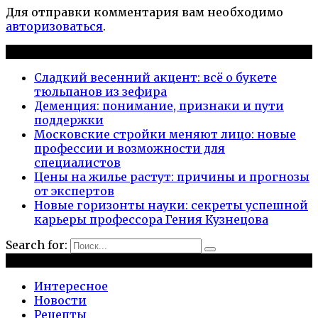
Для отправки комментария вам необходимо
авторизоваться
.
Новые публикации
Сладкий весенний акцент: всё о букете
тюльпанов из зефира
Деменция: понимание, признаки и пути
поддержки
Московские стройки меняют лицо: новые
профессии и возможности для
специалистов
Цены на жилье растут: причины и прогнозы
от экспертов
Новые горизонты науки: секреты успешной
карьеры профессора Гения Кузнецова
Search for:
Рубрики
Интересное
Новости
Рецепты