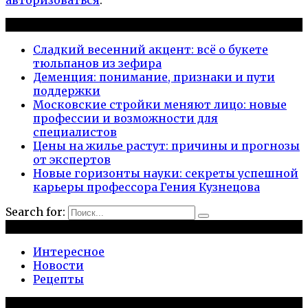
Новые публикации
Сладкий весенний акцент: всё о букете
тюльпанов из зефира
Деменция: понимание, признаки и пути
поддержки
Московские стройки меняют лицо: новые
профессии и возможности для
специалистов
Цены на жилье растут: причины и прогнозы
от экспертов
Новые горизонты науки: секреты успешной
карьеры профессора Гения Кузнецова
Search for:
Рубрики
Интересное
Новости
Рецепты
Популярное на сайте