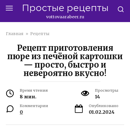
Перейти
Простые рецепты
к
контенту
vottovaarabeer.ru
Главная
»
Рецепты
Рецепт приготовления
пюре из печёной картошки
— просто, быстро и
невероятно вкусно!
Время чтения
Просмотры
8 мин.
14
Комментарии
Опубликовано
0
01.02.2024