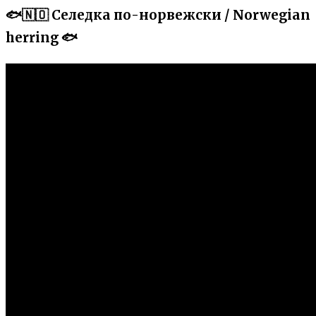
🐟🇳🇴 Селедка по-норвежски / Norwegian
herring 🐟