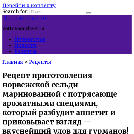
Перейти к контенту
Search for:
Простые рецепты
vottovaarabeer.ru
Интересное
Новости
Рецепты
Главная
»
Рецепты
Рецепт приготовления
норвежской сельди
маринованной с потрясающе
ароматными специями,
который разбудит аппетит и
приковывает взгляд —
вкуснейший улов для гурманов!