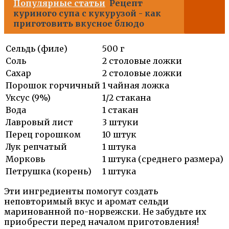
Популярные статьи
Рецепт
куриного супа с кукурузой - как
приготовить вкусное блюдо
Сельдь (филе)
500 г
Соль
2 столовые ложки
Сахар
2 столовые ложки
Порошок горчичный
1 чайная ложка
Уксус (9%)
1/2 стакана
Вода
1 стакан
Лавровый лист
3 штуки
Перец горошком
10 штук
Лук репчатый
1 штука
Морковь
1 штука (среднего размера)
Петрушка (корень)
1 штука
Эти ингредиенты помогут создать
неповторимый вкус и аромат сельди
маринованной по-норвежски. Не забудьте их
приобрести перед началом приготовления!