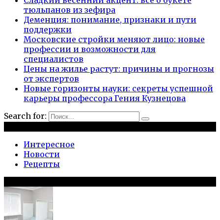
Сладкий весенний акцент: всё о букете
тюльпанов из зефира
Деменция: понимание, признаки и пути
поддержки
Московские стройки меняют лицо: новые
профессии и возможности для
специалистов
Цены на жилье растут: причины и прогнозы
от экспертов
Новые горизонты науки: секреты успешной
карьеры профессора Гения Кузнецова
Search for:
Рубрики
Интересное
Новости
Рецепты
Популярное на сайте