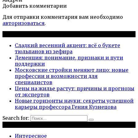
Добавить комментарии
Для отправки комментария вам необходимо
авторизоваться
.
Новые публикации
Сладкий весенний акцент: всё о букете
тюльпанов из зефира
Деменция: понимание, признаки и пути
поддержки
Московские стройки меняют лицо: новые
профессии и возможности для
специалистов
Цены на жилье растут: причины и прогнозы
от экспертов
Новые горизонты науки: секреты успешной
карьеры профессора Гения Кузнецова
Search for:
Рубрики
Интересное