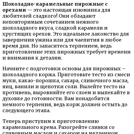
Шоколадно-карамельные пирожные с
орехами
— это настоящая изюминка для
любителей сладкого! Они обладают
неповторимым сочетанием нежного
шоколадного вкуса, сладкой карамели и
хрустящих орехов. Это идеальное лакомство для
завершения ужина или для чаепития в любое
время дня. Но запаситесь терпением, ведь
приготовление этих пирожных требует времени
и внимания к деталям.
Начните с подготовки основы для пирожных –
шоколадного коржа. Приготовьте тесто из смеси
муки, какао-порошка, сахара, сливочного масла,
яиц, ванили и щепотки соли. Вылейте тесто на
противень, выровняйте его слоем и выпекайте в
духовке до готовности. Вам понадобится
немного терпения, ведь корж должен остыть до
следующего этапа.
Теперь приступим к приготовлению
карамельного крема. Разогрейте сливки со
сливочным маслом и сахаром на медленном