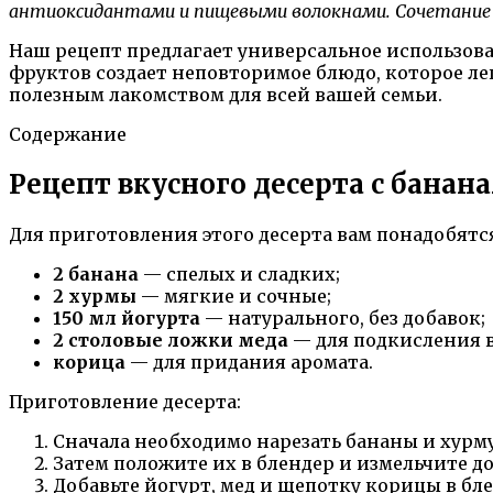
антиоксидантами и пищевыми волокнами. Сочетание эт
Наш рецепт предлагает универсальное использов
фруктов создает неповторимое блюдо, которое лег
полезным лакомством для всей вашей семьи.
Содержание
Рецепт вкусного десерта с банан
Для приготовления этого десерта вам понадобятс
2 банана
— спелых и сладких;
2 хурмы
— мягкие и сочные;
150 мл йогурта
— натурального, без добавок;
2 столовые ложки меда
— для подкисления в
корица
— для придания аромата.
Приготовление десерта:
Сначала необходимо нарезать бананы и хурму
Затем положите их в блендер и измельчите д
Добавьте йогурт, мед и щепотку корицы в бле