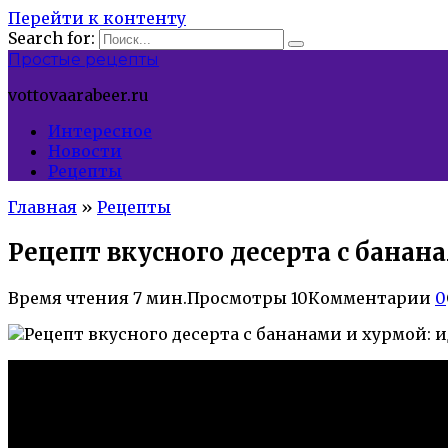
Перейти к контенту
Search for:
Простые рецепты
vottovaarabeer.ru
Интересное
Новости
Рецепты
Главная
»
Рецепты
Рецепт вкусного десерта с банан
Время чтения
7 мин.
Просмотры
10
Комментарии
0