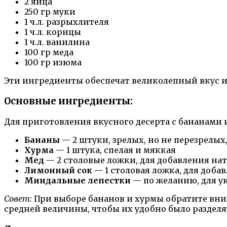
2 яйца
250 гр муки
1 ч.л. разрыхлителя
1 ч.л. корицы
1 ч.л. ванилина
100 гр меда
100 гр изюма
Эти ингредиенты обеспечат великолепный вкус и 
Основные ингредиенты:
Для приготовления вкусного десерта с бананами
Бананы
— 2 штуки, зрелых, но не перезрелых
Хурма
— 1 штука, спелая и мяккая
Мед
— 2 столовые ложки, для добавления на
Лимонный сок
— 1 столовая ложка, для доба
Миндальные лепестки
— по желанию, для у
Совет:
При выборе бананов и хурмы обратите вни
средней величины, чтобы их удобно было разделя