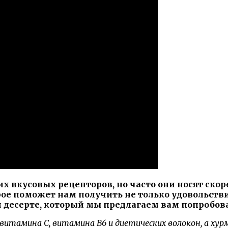
их вкусовых рецепторов, но часто они носят ско
орое поможет нам получить не только удовольств
м десерте, который мы предлагаем вам попробова
тамина C, витамина B6 и диетических волокон, а хурма