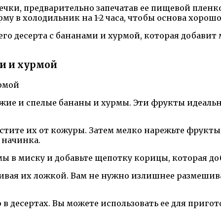
чки, предварительно запечатав ее пищевой пленк
му в холодильник на 1-2 часа, чтобы основа хорошо
шего десерта с бананами и хурмой, которая добавит
ми и хурмой
жие и спелые бананы и хурмы. Эти фрукты идеальн
истите их от кожуры. Затем мелко нарежьте фрукты
 начинка.
мы в миску и добавьте щепотку корицы, которая д
вая их ложкой. Вам не нужно излишнее размешива
в десертах. Вы можете использовать ее для приго