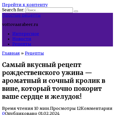
Перейти к контенту
Search for:
Простые рецепты
vottovaarabeer.ru
Интересное
Новости
Рецепты
Главная
»
Рецепты
Самый вкусный рецепт
рождественского ужина —
ароматный и сочный кролик в
вине, который точно покорит
ваше сердце и желудок!
Время чтения
10 мин.
Просмотры
12
Комментарии
0
Опубликовано
01.02.2024