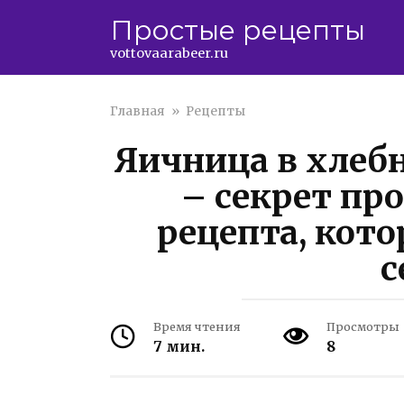
Перейти
Простые рецепты
к
контенту
vottovaarabeer.ru
Главная
»
Рецепты
Яичница в хлебн
– секрет про
рецепта, кот
с
Время чтения
Просмотры
7 мин.
8