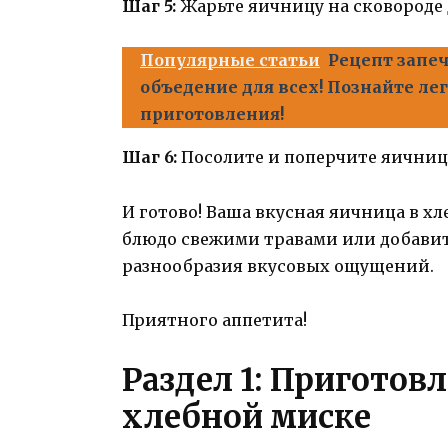
Шаг 5:
Жарьте яичницу на сковороде 
Популярные статьи
Рецепт запе
объедение для всех! Познайте ле
приготовления!
Шаг 6:
Посолите и поперчите яичницу
И готово! Ваша вкусная яичница в хл
блюдо свежими травами или добавит
разнообразия вкусовых ощущений.
Приятного аппетита!
Раздел 1: Приготов
хлебной миске