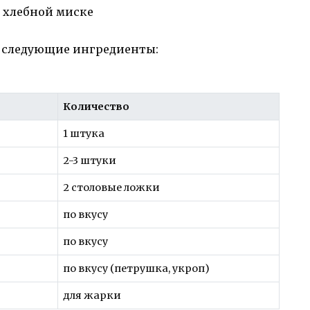
я следующие ингредиенты:
Количество
1 штука
2-3 штуки
2 столовые ложки
по вкусу
по вкусу
по вкусу (петрушка, укроп)
для жарки