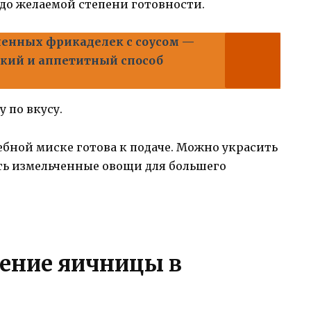
до желаемой степени готовности.
ченных фрикаделек с соусом —
гкий и аппетитный способ
 по вкусу.
ебной миске готова к подаче. Можно украсить
ь измельченные овощи для большего
ление яичницы в