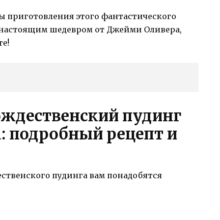
йны приготовления этого фантастического
х настоящим шедевром от Джейми Оливера,
е!
ождественский пудинг
: подробный рецепт и
ественского пудинга вам понадобятся