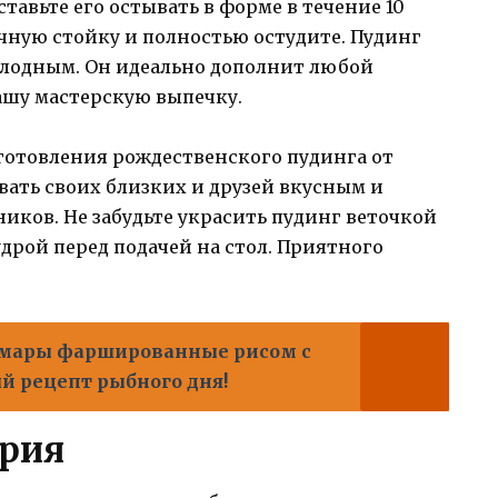
оставьте его остывать в форме в течение 10
чную стойку и полностью остудите. Пудинг
холодным. Он идеально дополнит любой
ашу мастерскую выпечку.
иготовления рождественского пудинга от
ать своих близких и друзей вкусным и
иков. Не забудьте украсить пудинг веточкой
удрой перед подачей на стол. Приятного
мары фаршированные рисом с
 рецепт рыбного дня!
ария