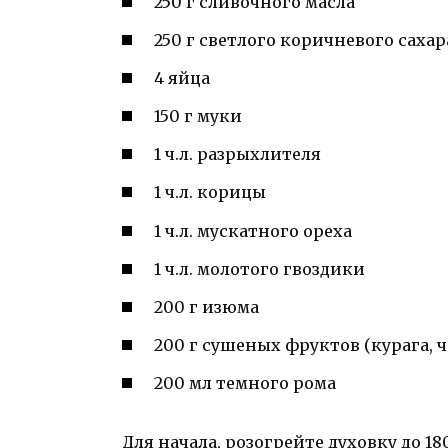
250 г сливочного масла
250 г светлого коричневого сахар
4 яйца
150 г муки
1 ч.л. разрыхлителя
1 ч.л. корицы
1 ч.л. мускатного ореха
1 ч.л. молотого гвоздики
200 г изюма
200 г сушеных фруктов (курага, 
200 мл темного рома
Для начала, розогрейте духовку до 18