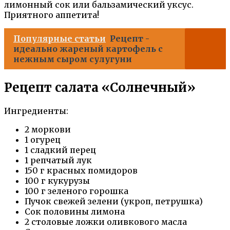
лимонный сок или бальзамический уксус.
Приятного аппетита!
Популярные статьи
Рецепт -
идеально жареный картофель с
нежным сыром сулугуни
Рецепт салата «Солнечный»
Ингредиенты:
2 моркови
1 огурец
1 сладкий перец
1 репчатый лук
150 г красных помидоров
100 г кукурузы
100 г зеленого горошка
Пучок свежей зелени (укроп, петрушка)
Сок половины лимона
2 столовые ложки оливкового масла