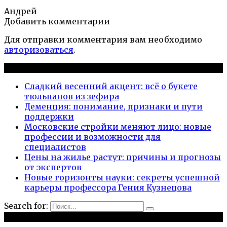
Андрей
Добавить комментарии
Для отправки комментария вам необходимо
авторизоваться
.
Новые публикации
Сладкий весенний акцент: всё о букете
тюльпанов из зефира
Деменция: понимание, признаки и пути
поддержки
Московские стройки меняют лицо: новые
профессии и возможности для
специалистов
Цены на жилье растут: причины и прогнозы
от экспертов
Новые горизонты науки: секреты успешной
карьеры профессора Гения Кузнецова
Search for:
Рубрики