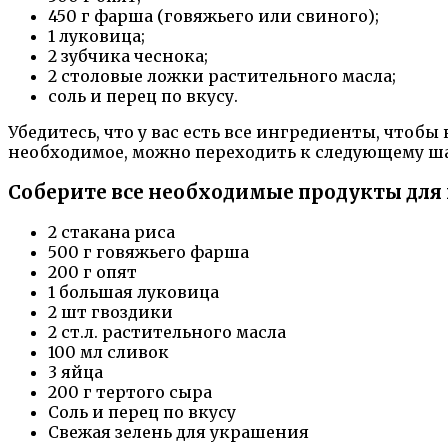
450 г фарша (говяжьего или свиного);
1 луковица;
2 зубчика чеснока;
2 столовые ложки растительного масла;
соль и перец по вкусу.
Убедитесь, что у вас есть все ингредиенты, чтоб
необходимое, можно переходить к следующему ш
Соберите все необходимые продукты для
2 стакана риса
500 г говяжьего фарша
200 г опят
1 большая луковица
2 шт гвоздики
2 ст.л. растительного масла
100 мл сливок
3 яйца
200 г тертого сыра
Соль и перец по вкусу
Свежая зелень для украшения