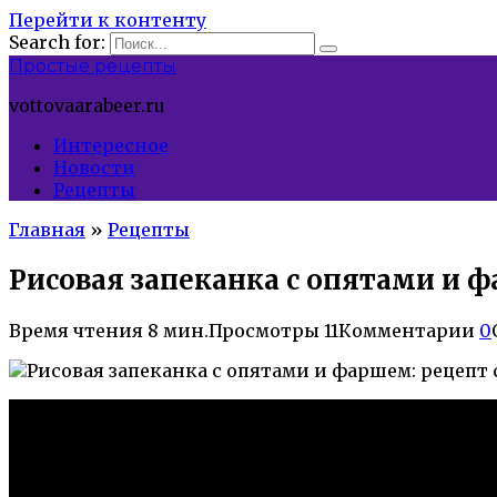
Перейти к контенту
Search for:
Простые рецепты
vottovaarabeer.ru
Интересное
Новости
Рецепты
Главная
»
Рецепты
Рисовая запеканка с опятами и ф
Время чтения
8 мин.
Просмотры
11
Комментарии
0