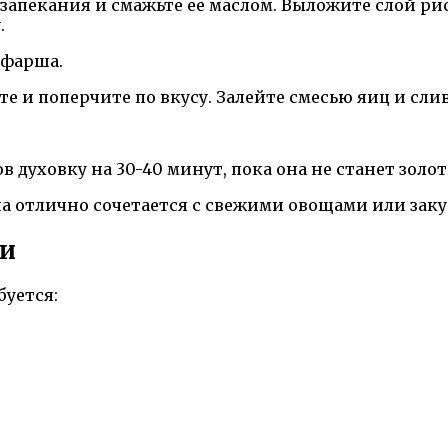
я запекания и смажьте ее маслом. Выложите слой р
.
 фарша.
ите и поперчите по вкусу. Залейте смесью яиц и сл
сов духовку на 30-40 минут, пока она не станет зо
Она отлично сочетается с свежими овощами или зак
ки
буется: