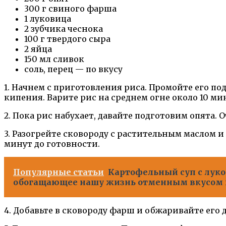
300 г свиного фарша
1 луковица
2 зубчика чеснока
100 г твердого сыра
2 яйца
150 мл сливок
соль, перец — по вкусу
1. Начнем с приготовления риса. Промойте его по
кипения. Варите рис на среднем огне около 10 мин
2. Пока рис набухает, давайте подготовим опята.
3. Разогрейте сковороду с растительным маслом и 
минут до готовности.
Популярные статьи
Картофельный суп с луко
обогащающее нашу жизнь отменным вкусом 
4. Добавьте в сковороду фарш и обжаривайте его д