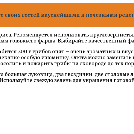
те своих гостей вкуснейшими и полезными реце
риса. Рекомендуется использовать круглозернистый
амм говяжьего фарша. Выбирайте качественный ф
бится 200 г грибов опят – очень ароматных и вкусн
апеканке особую изюминку. Опята можно заменить
осолить и пожарить грибы на сковороде до тех пор,
а большая луковица, два гвоздички, две столовые л
у. Используйте свежую зелень для украшения готово