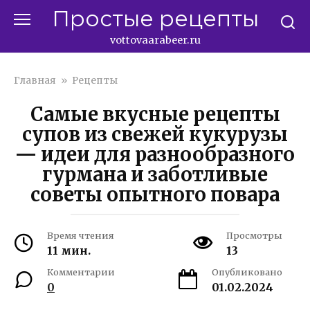
Перейти
Простые рецепты
к
контенту
vottovaarabeer.ru
Главная
»
Рецепты
Самые вкусные рецепты
супов из свежей кукурузы
— идеи для разнообразного
гурмана и заботливые
советы опытного повара
Время чтения
Просмотры
11 мин.
13
Комментарии
Опубликовано
0
01.02.2024