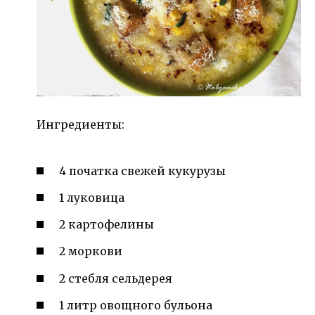
Ингредиенты:
4 початка свежей кукурузы
1 луковица
2 картофелины
2 моркови
2 стебля сельдерея
1 литр овощного бульона