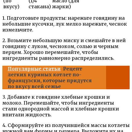
(по
(1/4
масло (для
вкусу)
стакана)
жарки)
1. Подготовьте продукты: нарежьте говядину на
небольшие кусочки, лук мелко нарежьте, чеснок
измельчите.
2. Возьмите небольшую миску и смешайте в ней
говядину с луком, чесноком, солью и черным
перцем. Хорошо перемешайте, чтобы
ингредиенты равномерно распределились.
Популярные статьи
Рецепт
легких куриных котлет по-
французски, которые придутся
по вкусу всей семье
3. Добавьте к говядине хлебные крошки и
молоко. Перемешайте, чтобы ингредиенты
стали однородной массой и хлебные крошки
впитали жидкость.
4. Сформируйте из получившейся массы котлеты
нужной вам формы и размера. Выложите их на