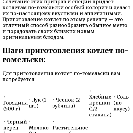
Сочетание этих приправ и специй придает
котлетам по-гомельски особый колорит и делает
их по-настоящему вкусными и аппетитными.
Приготовление котлет по этому рецепту — это
отличный способ разнообразить обычное меню
и порадовать своих близких новым
оригинальным блюдом.
Шаги приготовления котлет по-
гомельски:
Для приготовления котлет по-гомельски вам
потребуется:
•
•
Хлебные
• Соль
• Лук (1
• Чеснок (2
Говядина
крошки
(по
шт)
зубчика)
(500 г)
(1/2
вкусу)
стакана)
• Черный
•
•
перец
Молоко
Растительное