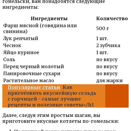
гомельски, вам понадобятся следующие
ингредиенты:
Ингредиенты
Количество
Фарш мясной (говядина или
500 г
свинина)
Лук репчатый
1 шт.
Чеснок
2 зубчика
Яйцо куриное
1 шт.
Соль
по вкусу
Перец черный молотый
по вкусу
Панировочные сухари
по вкусу
Растительное масло
для жарки
Популярные статьи
Как
приготовить вкуснейшую сельдь
с горчицей - самые лучшие
рецепты и полезные советы</h1
Далее, следуя этим простым шагам, вы
приготовите вкусные котлеты по-гомельски: