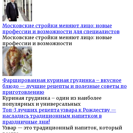
Московские стройки меняют лицо: новые
профессии и возможности для специалистов
Московские стройки меняют лицо: новые
профессии и возможности
Фаршированная куриная грудинка – вкусное
блюдо — лучшие рецепты и полезные советы по
приготовлению
Куриная грудинка – один из наиболее
популярных и универсальных
Топ-3 лучших рецепта узвара к Рождеству —
насладись традиционным напитком в
праздничные дни!
Узвар — это традиционный напиток, который