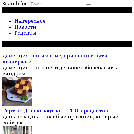
Search for:
Рубрики
Интересное
Новости
Рецепты
Популярное на сайте
Деменция: понимание, признаки и пути
поддержки
Деменция — это не отдельное заболевание, а
синдром
Торт ко Дню козацтва — ТОП-7 рецептов
День козацтва — особый праздник, который
собирает