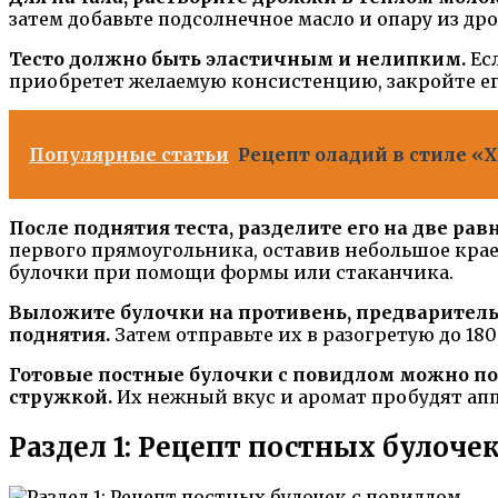
затем добавьте подсолнечное масло и опару из д
Тесто должно быть эластичным и нелипким.
Есл
приобретет желаемую консистенцию, закройте его
Популярные статьи
Рецепт оладий в стиле «
После поднятия теста, разделите его на две ра
первого прямоугольника, оставив небольшое кра
булочки при помощи формы или стаканчика.
Выложите булочки на противень, предваритель
поднятия.
Затем отправьте их в разогретую до 180
Готовые постные булочки с повидлом можно под
стружкой.
Их нежный вкус и аромат пробудят апп
Раздел 1: Рецепт постных булоче