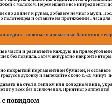
рожжей с молоком. Перемешайте все ингредиенты до
и оно липнет к рукам, добавьте немного муки. Пос
 полотенцем и оставьте на протяжении 1 часа для
Хачапури» - нежные и ароматные блинчики с сыро
вные части и раскатайте каждую на прямоугольни
ешек без повидла. Затем аккуратно накройте вто
но покрытый пергаментной бумагой, и оставьте 
 градусов духовку и выпекайте около 15-20 минут, 
авать на стол в теплом или холодном виде, укр
етит у всех без исключения. Приятного аппетита!
к с повидлом