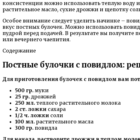
консистенции можно использовать теплую воду ил
растительное масло, сухие дрожжи и щепотку сол
Особое внимание следует уделить начинке – повид
вкус постных булочек. Можно использовать повид
пудрой перед подачей. В результате вы получите
или вечернего чаепития.
Содержание
Постные булочки с повидлом: ре
Для приготовления булочек с повидлом вам п
500 гр.
муки
25 гр.
дрожжей
250 мл.
теплого растительного молока
2 ст. ложки
сахара
1/2 ч. ложки
соли
100 мл.
растительного масла
300 гр.
повидла
Для начала, растворите дрожжи в теплом молоке