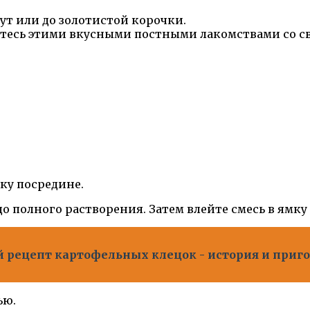
ут или до золотистой корочки.
йтесь этими вкусными постными лакомствами со с
ку посредине.
до полного растворения. Затем влейте смесь в ямку
й рецепт картофельных клецок - история и приг
ью.