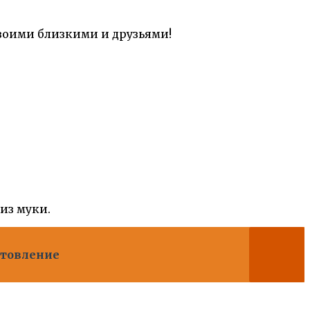
воими близкими и друзьями!
 из муки.
отовление