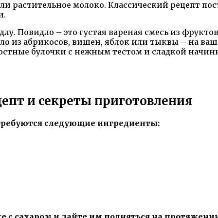
и растительное молоко. Классический рецепт постн
и.
лу. Повидло – это густая вареная смесь из фрукто
ло из абрикосов, вишен, яблок или тыквы – на ваш
 постные булочки с нежным тестом и сладкой начин
цепт и секреты приготовления
отребуются следующие ингредиенты:
 с сахаром и дайте им подняться на протяжении 