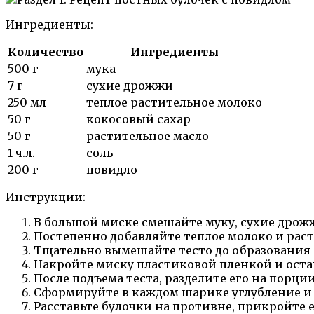
Ингредиенты:
Количество
Ингредиенты
500 г
мука
7 г
сухие дрожжи
250 мл
теплое растительное молоко
50 г
кокосовый сахар
50 г
растительное масло
1 ч.л.
соль
200 г
повидло
Инструкции:
В большой миске смешайте муку, сухие дрожж
Постепенно добавляйте теплое молоко и раст
Тщательно вымешайте тесто до образования
Накройте миску пластиковой пленкой и оставьт
После подъема теста, разделите его на порц
Сформируйте в каждом шарике углубление и 
Расставьте булочки на противне, прикройте е