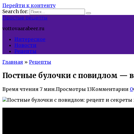
Перейти к контенту
Search for:
Простые рецепты
vottovaarabeer.ru
Интересное
Новости
Рецепты
Главная
»
Рецепты
Постные булочки с повидлом — в
Время чтения
7 мин.
Просмотры
13
Комментарии
0