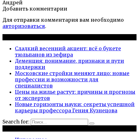
Андрей
Добавить комментарии
Для отправки комментария вам необходимо
авторизоваться
.
Новые публикации
Сладкий весенний акцент: всё о букете
тюльпанов из зефира
Деменция: понимание, признаки и пути
поддержки
Московские стройки меняют лицо: новые
профессии и возможности для
специалистов
Цены на жилье растут: причины и прогнозы
от экспертов
Новые горизонты науки: секреты успешной
карьеры профессора Гения Кузнецова
Search for:
Рубрики