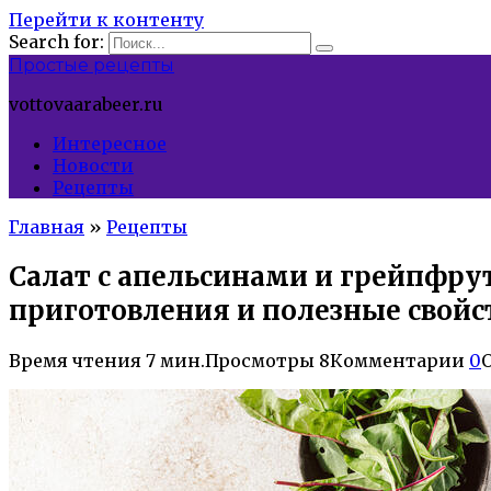
Перейти к контенту
Search for:
Простые рецепты
vottovaarabeer.ru
Интересное
Новости
Рецепты
Главная
»
Рецепты
Салат с апельсинами и грейпфру
приготовления и полезные свойс
Время чтения
7 мин.
Просмотры
8
Комментарии
0