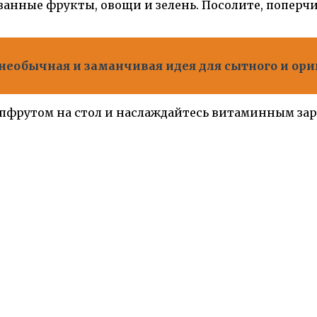
анные фрукты, овощи и зелень. Посолите, поперчит
 необычная и заманчивая идея для сытного и ор
ейпфрутом на стол и наслаждайтесь витаминным зар