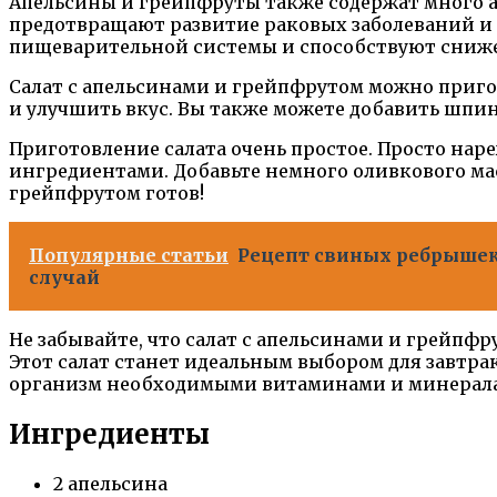
Апельсины и грейпфруты также содержат много 
предотвращают развитие раковых заболеваний и
пищеварительной системы и способствуют сниже
Салат с апельсинами и грейпфрутом можно пригот
и улучшить вкус. Вы также можете добавить шпин
Приготовление салата очень простое. Просто наре
ингредиентами. Добавьте немного оливкового мас
грейпфрутом готов!
Популярные статьи
Рецепт свиных ребрышек 
случай
Не забывайте, что салат с апельсинами и грейпф
Этот салат станет идеальным выбором для завтрак
организм необходимыми витаминами и минерал
Ингредиенты
2 апельсина