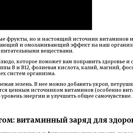
ные фрукты, но и настоящий источник витаминов 
вающий и омолаживающий эффект на наш организм.
о питательными веществами.
людо, которое поможет вам поправить здоровье и с
уппы В и В12, фолиевая кислота, калий, магний, ф
х систем организма.
ежая зелень. В нее можно добавить укроп, петрушк
яется ценным источником витаминов (особенно вит
 уровень энергии и улучшить общее самочувствие.
том: витаминный заряд для здоро