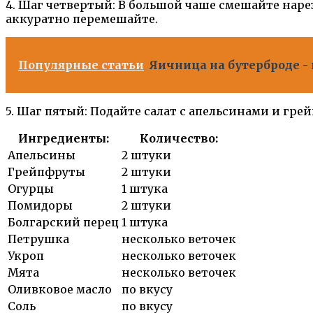
4. Шаг четвертый: В большой чаше смешайте нарез
аккуратно перемешайте.
Популярные статьи
Яичница на бутерброде -
5. Шаг пятый: Подайте салат с апельсинами и гр
Ингредиенты:
Количество:
Апельсины
2 штуки
Грейпфруты
2 штуки
Огурцы
1 штука
Помидоры
2 штуки
Болгарский перец
1 штука
Петрушка
несколько веточек
Укроп
несколько веточек
Мята
несколько веточек
Оливковое масло
по вкусу
Соль
по вкусу