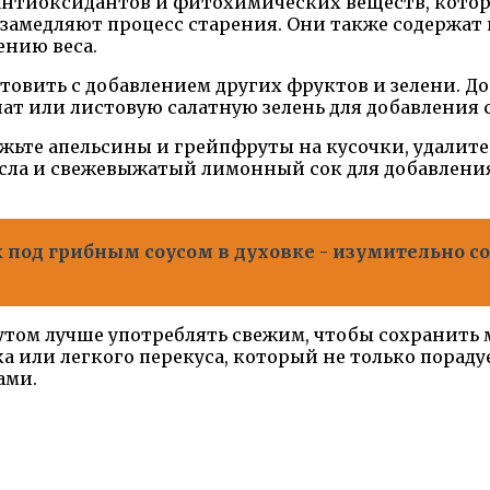
антиоксидантов и фитохимических веществ, кото
 замедляют процесс старения. Они также содержа
нию веса.
овить с добавлением других фруктов и зелени. До
ат или листовую салатную зелень для добавления 
жьте апельсины и грейпфруты на кусочки, удалите 
ла и свежевыжатый лимонный сок для добавления 
под грибным соусом в духовке - изумительно с
рутом лучше употреблять свежим, чтобы сохранить
а или легкого перекуса, который не только пораду
ами.