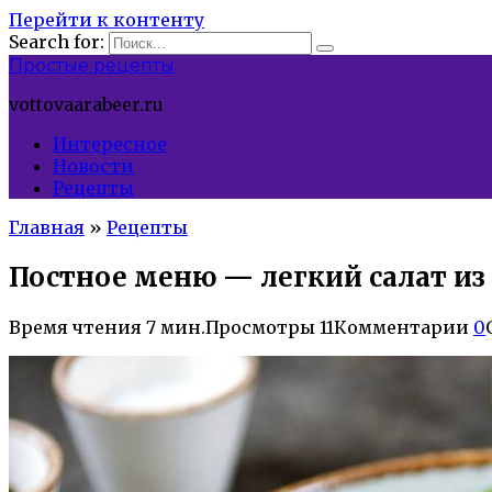
Перейти к контенту
Search for:
Простые рецепты
vottovaarabeer.ru
Интересное
Новости
Рецепты
Главная
»
Рецепты
Постное меню — легкий салат из
Время чтения
7 мин.
Просмотры
11
Комментарии
0