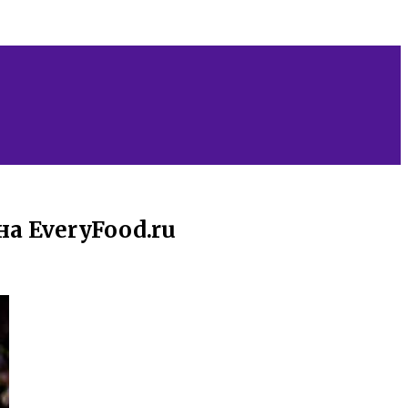
а EveryFood.ru