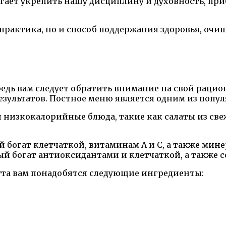
огает укрепить нашу дисциплину и духовность, п
я практика, но и способ поддержания здоровья, оч
ередь вам следует обратить внимание на свой раци
ультатов. Постное меню является одним из попул
 низкокалорийные блюда, такие как салаты из све
 богат клетчаткой, витаминам A и C, а также мине
й богат антиоксидантами и клетчаткой, а также 
ута вам понадобятся следующие ингредиенты: