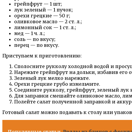
грейпфрут — 1 шт;
лук зеленый — 1 пучок;
орехи грецкие — 50 г;
оливковое масло — 2 ст. л.;
лимонный сок — 1 ст. л.;
мед — 1 ч. л.;
соль — по вкусу;
перец — по вкусу.
Приступаем к приготовлению:
Сполосните рукколу холодной водой и просу
Нарежьте грейпфрут на дольки, избавив его о
Зеленый лук мелко нарежьте.
Орехи грецкие грубо измельчите.
Соедините рукколу, грейпфрут, зеленый лук 
Для заправки смешайте оливковое масло, лимо
Полейте салат полученной заправкой и акку
Готовый салат можно подавать к столу или упакова
Популярные статьи
Роллы из блинов с фрукта