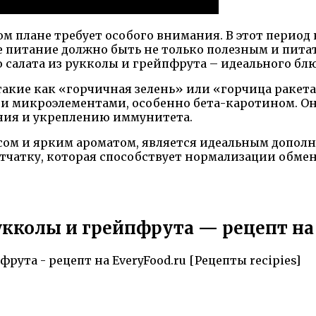
ом плане требует особого внимания. В этот период
е питание должно быть не только полезным и пита
 салата из рукколы и грейпфрута – идеального блю
 такие как «горчичная зелень» или «горчица ракета
и микроэлементами, особенно бета-каротином. Она
ния и укреплению иммунитета.
усом и ярким ароматом, является идеальным допол
етчатку, которая способствует нормализации обм
укколы и грейпфрута — рецепт на E