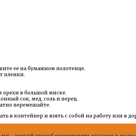
шите ее на бумажном полотенце.
т пленки.
и орехи в большой миске.
нный сок, мед, соль и перец.
ратно перемешайте.
ть в контейнер и взять с собой на работу или в до
ми - легкий способ приготовить вкусное и полез