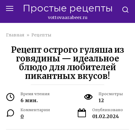
Перейти
Простые рецепты
к
контенту
vottovaarabeer.ru
Главная
»
Рецепты
Рецепт острого гуляша из
говядины — идеальное
блюдо для любителей
пикантных вкусов!
Время чтения
Просмотры
6 мин.
12
Комментарии
Опубликовано
0
01.02.2024