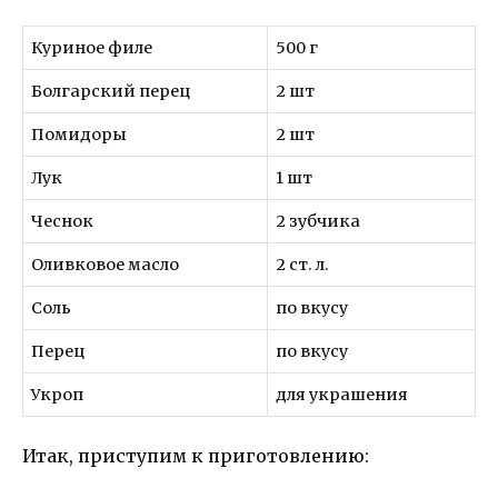
Куриное филе
500 г
Болгарский перец
2 шт
Помидоры
2 шт
Лук
1 шт
Чеснок
2 зубчика
Оливковое масло
2 ст. л.
Соль
по вкусу
Перец
по вкусу
Укроп
для украшения
Итак, приступим к приготовлению: