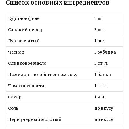
Список основных ингредиентов
Куриное филе
3 шт.
Сладкий перец
3 шт.
Лук репчатый
1 шт.
Чеснок
3 зубчика
Оливковое масло
3 ст. л.
Помидоры в собственном соку
1 банка
Томатная паста
1 ст. л.
Сахар
1 ч. л.
Соль
по вкусу
Перец черный молотый
по вкусу