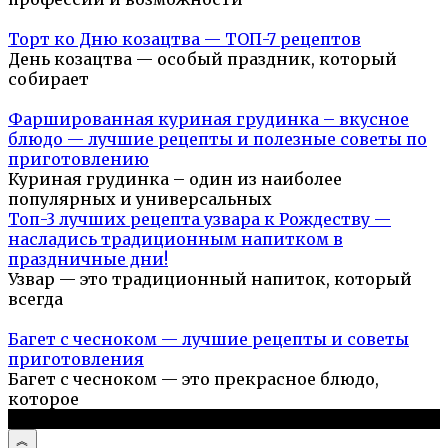
Торт ко Дню козацтва — ТОП-7 рецептов
День козацтва — особый праздник, который
собирает
Фаршированная куриная грудинка – вкусное
блюдо — лучшие рецепты и полезные советы по
приготовлению
Куриная грудинка – один из наиболее
популярных и универсальных
Топ-3 лучших рецепта узвара к Рождеству —
насладись традиционным напитком в
праздничные дни!
Узвар — это традиционный напиток, который
всегда
Багет с чесноком — лучшие рецепты и советы
приготовления
Багет с чесноком — это прекрасное блюдо,
которое
© 2026 Простые рецепты