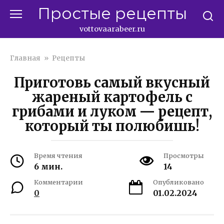
Перейти
Простые рецепты
к
контенту
vottovaarabeer.ru
Главная
»
Рецепты
Приготовь самый вкусный
жареный картофель с
грибами и луком — рецепт,
который ты полюбишь!
Время чтения
Просмотры
6 мин.
14
Комментарии
Опубликовано
0
01.02.2024