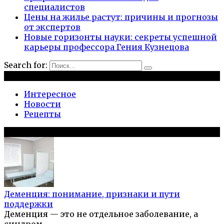
специалистов
Цены на жилье растут: причины и прогнозы
от экспертов
Новые горизонты науки: секреты успешной
карьеры профессора Гения Кузнецова
Search for:
Рубрики
Интересное
Новости
Рецепты
Популярное на сайте
Деменция: понимание, признаки и пути
поддержки
Деменция — это не отдельное заболевание, а