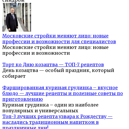
синдром
Московские стройки меняют лицо: новые
профессии и возможности для специалистов
Московские стройки меняют лицо: новые
профессии и возможности
Торт ко Дню козацтва — ТОП-7 рецептов
День козацтва — особый праздник, который
собирает
Фаршированная куриная грудинка – вкусное
блюдо — лучшие рецепты и полезные советы по
приготовлению
Куриная грудинка – один из наиболее
популярных и универсальных
Топ-3 лучших рецепта узвара к Рождеству —
насладись традиционным напитком в
праздничные дни!