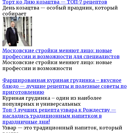
Торт ко Дню козацтва — ТОП-7 рецептов
День козацтва — особый праздник, который
собирает
Московские стройки меняют лицо: новые
профессии и возможности для специалистов
Московские стройки меняют лицо: новые
профессии и возможности
Фаршированная куриная грудинка – вкусное
блюдо — лучшие рецепты и полезные советы по
приготовлению
Куриная грудинка – один из наиболее
популярных и универсальных
Топ-3 лучших рецепта узвара к Рождеству —
насладись традиционным напитком в
праздничные дни!
Узвар — это традиционный напиток, который