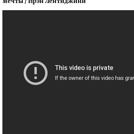
мечты / Ирэн Лентиджини