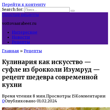
Перейти к контенту
Search for:
Простые рецепты
vottovaarabeer.ru
Интересное
Новости
Рецепты
Главная
»
Рецепты
Кулинария как искусство —
суфле из брокколи Изумруд —
рецепт шедевра современной
кухни
Время чтения
8 мин.
Просмотры
15
Комментарии
0
Опубликовано
01.02.2024