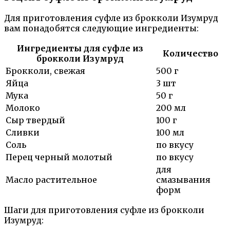
Для приготовления суфле из брокколи Изумруд
вам понадобятся следующие ингредиенты:
Ингредиенты для суфле из
Количество
брокколи Изумруд
Брокколи, свежая
500 г
Яйца
3 шт
Мука
50 г
Молоко
200 мл
Сыр твердый
100 г
Сливки
100 мл
Соль
по вкусу
Перец черный молотый
по вкусу
для
Масло растительное
смазывания
форм
Шаги для приготовления суфле из брокколи
Изумруд: