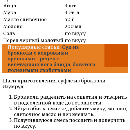
Яйца
3 шт
Мука
3 ст. л.
Масло сливочное
50 г
Молоко
200 мл
Соль
по вкусу
Перец черный молотый
по вкусу
Популярные статьи
Суп из
брокколи с кедровыми
орешками - рецепт
вегетарианского блюда, богатого
полезными свойствами
Шаги приготовления суфле из брокколи
Изумруд:
Брокколи разделить на соцветия и отварить
в подсоленной воде до готовности.
Яйца взбить в миске, добавить муку, молоко,
сливочное масло и перемешать.
Получившуюся смесь посолить и поперчить
по вкусу.