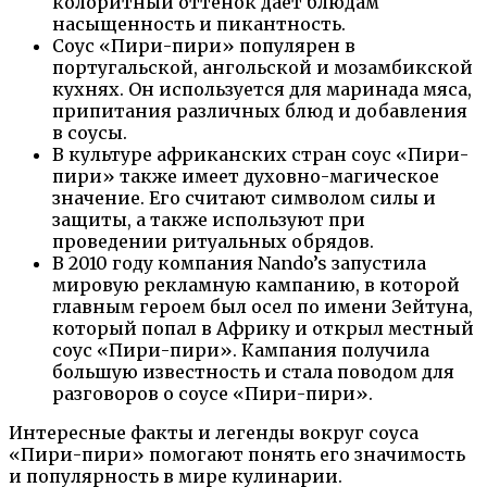
колоритный оттенок дает блюдам
насыщенность и пикантность.
Соус «Пири-пири» популярен в
португальской, ангольской и мозамбикской
кухнях. Он используется для маринада мяса,
припитания различных блюд и добавления
в соусы.
В культуре африканских стран соус «Пири-
пири» также имеет духовно-магическое
значение. Его считают символом силы и
защиты, а также используют при
проведении ритуальных обрядов.
В 2010 году компания Nando’s запустила
мировую рекламную кампанию, в которой
главным героем был осел по имени Зейтуна,
который попал в Африку и открыл местный
соус «Пири-пири». Кампания получила
большую известность и стала поводом для
разговоров о соусе «Пири-пири».
Интересные факты и легенды вокруг соуса
«Пири-пири» помогают понять его значимость
и популярность в мире кулинарии.