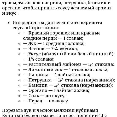
травы, такие как паприка, петрушка, базилик и
орегано, чтобы придать соусу желаемый аромат
и вкус.
Ингредиенты для веганского варианта
соуса «Пири-пири»:
— Красный горошек или красные
сладкие перцы — 1 стакан;
— Лук — 1 средняя головка;
— Чеснок — 3-4 зубчика;
— Уксус (яблочный или белый винный)
— 1/4 стакана;
— Растительный майонез — 1/4 стакана;
— Лимонный сок — 1 столовая ложка;
— Паприка — 1 чайная ложка;
— Петрушка — 1/4 стакана (нарезанная);
— Базилик — 1/4 стакана (нарезанный);
— Орегано — 1 чайная ложка;
— Соль — по вкусу;
— Перец — по вкусу.
Порезать лук и чеснок мелкими кубиками.
Куриный бульон развести в соотношении 1:1 с